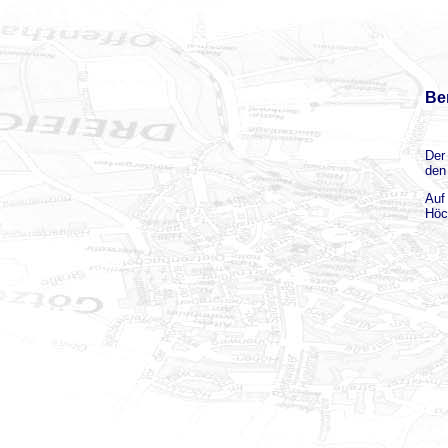
Be
Der
den
Auf
Höc