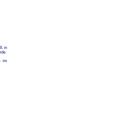
ß in
rde.
n im