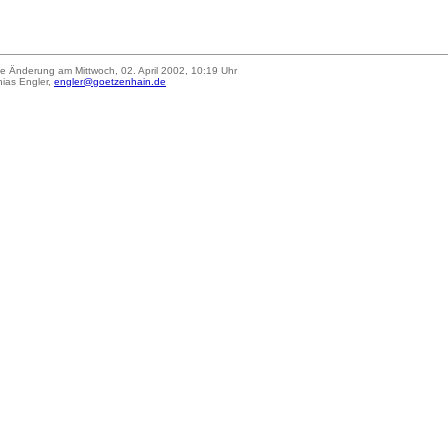
te Änderung am Mittwoch, 02. April 2002, 10:19 Uhr
hias Engler,
engler@goetzenhain.de